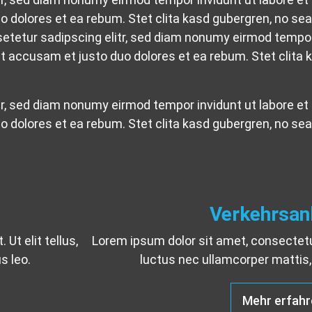
o dolores et ea rebum. Stet clita kasd gubergren, no s
etetur sadipscing elitr, sed diam nonumy eirmod tempor 
t accusam et justo duo dolores et ea rebum. Stet clita 
tr, sed diam nonumy eirmod tempor invidunt ut labore et
o dolores et ea rebum. Stet clita kasd gubergren, no s
Verkehrsan
Ut elit tellus,
Lorem ipsum dolor sit amet, consectetur a
s leo.
luctus nec ullamcorper mattis, 
Mehr erfahr