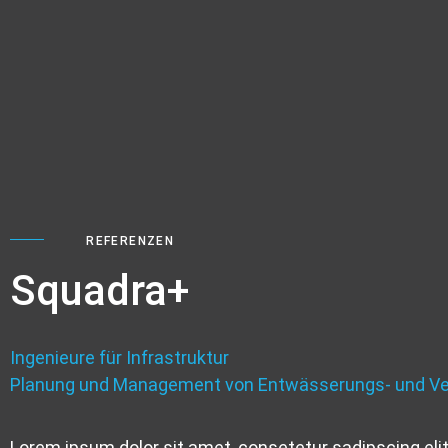
REFERENZEN
Squadra+
Ingenieure für Infrastruktur
Planung und Management von Entwässerungs- und Ve
Lorem ipsum dolor sit amet, consetetur sadipscing eli