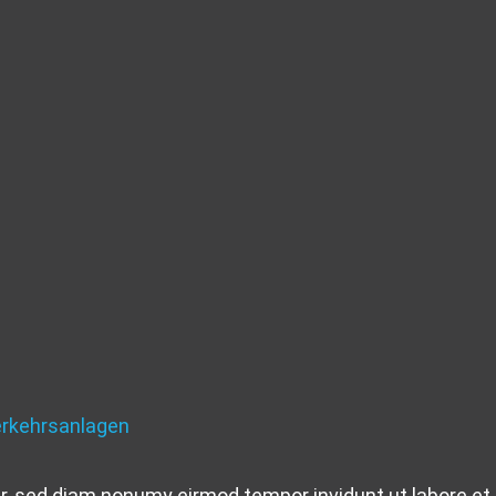
rkehrsanlagen
tr, sed diam nonumy eirmod tempor invidunt ut labore et