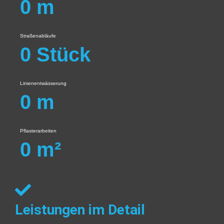
0
m
Straßenabläufe
0
Stück
Linienentwässerung
0
m
Pflasterarbeiten
0
m²
Leistungen im Detail