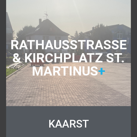
RATHAUSSTRASSE &
KIRCHPLATZ ST. M
ARTINUS
+
KAARST