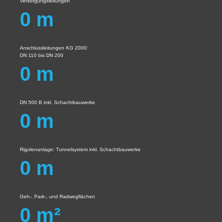
Versorgungsleitungen
0
m
Anschlussleitungen KG 2000:
DN 110 bis DN 200
0
m
DN 500 B inkl. Schachtbauwerke
0
m
Rigolenanlage: Tunnelsystem inkl. Schachtbauwerke
0
m
Geh-, Park-, und Radwegflächen
0
m²